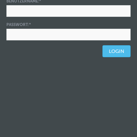
BENUTZERNAME:
*
PASSWORT:
*