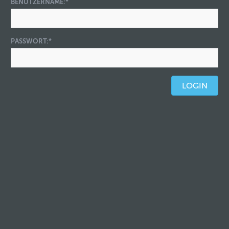
BENUTZERNAME:
*
PASSWORT:
*